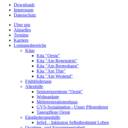
Downloads
Impressum
Datenschutz
Über uns
Aktuelles
Termine
Karriere
Leistungsbereiche
Kitas
Kita "Oesig"
Kita "Am Regenstein"
Kita "Am Bergeshang"
Kita "Am Thie"
Kita "Am Westend"
Frühförderung
Altenhilfe
Seniorenzentrum "Oesig"
Wohnanlage
Mehrgenerationenhaus
GVS-Sozialstation - Unser Pflegedienst
Tagespflege Oesig
Eingliederungshilfe
InSeL - Inklusion Selbstbestimmt Leben
Quartiers- und Engagementarbeit