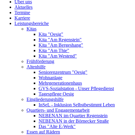
Über uns
Aktuelles
Termine
Karriere
Leistungsbereiche
Kitas
Kita "Oesig"
Kita "Am Regenstein"
Kita "Am Bergeshang"
Kita "Am Thie"
Kita "Am Westend"
Frühförderung
Altenhilfe
Seniorenzentrum "Oesig"
Wohnanlage
Mehrgenerationenhaus
GVS-Sozialstation - Unser Pflegedienst
Tagespflege Oesig
Eingliederungshilfe
InSeL - Inklusion Selbstbestimmt Leben
Quartiers- und Engagementarbeit
NEBENAN im Quartier Regenstein
NEBENAN in der Börnecker Straße
Das "Alte E-Werk"
Essen auf Rädern