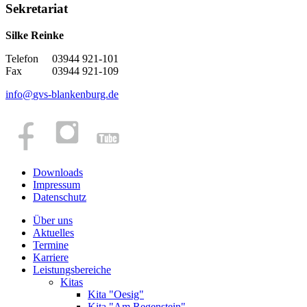
Sekretariat
Silke Reinke
Telefon 03944 921-101
Fax 03944 921-109
info
@
gvs-blankenburg.de
Downloads
Impressum
Datenschutz
Über uns
Aktuelles
Termine
Karriere
Leistungsbereiche
Kitas
Kita "Oesig"
Kita "Am Regenstein"