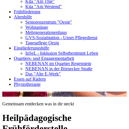
Kita "Am Thie"
Kita "Am Westend"
Frühförderung
Altenhilfe
Seniorenzentrum "Oesig"
Wohnanlage
Mehrgenerationenhaus
GVS-Sozialstation - Unser Pflegedienst
Tagespflege Oesig
Eingliederungshilfe
InSeL - Inklusion Selbstbestimmt Leben
Quartiers- und Engagementarbeit
NEBENAN im Quartier Regenstein
NEBENAN in der Börnecker Straße
Das "Alte E-Werk"
Essen auf Rädern
Physiotherapie
Frühförderstelle "Am Regenstein"
Gemeinsam entdecken was in dir steckt
Heilpädagogische
Frühförderstelle