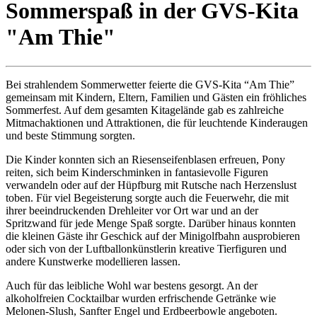
Sommerspaß in der GVS-Kita
"Am Thie"
Bei strahlendem Sommerwetter feierte die GVS-Kita “Am Thie”
gemeinsam mit Kindern, Eltern, Familien und Gästen ein fröhliches
Sommerfest. Auf dem gesamten Kitagelände gab es zahlreiche
Mitmachaktionen und Attraktionen, die für leuchtende Kinderaugen
und beste Stimmung sorgten.
Die Kinder konnten sich an Riesenseifenblasen erfreuen, Pony
reiten, sich beim Kinderschminken in fantasievolle Figuren
verwandeln oder auf der Hüpfburg mit Rutsche nach Herzenslust
toben. Für viel Begeisterung sorgte auch die Feuerwehr, die mit
ihrer beeindruckenden Drehleiter vor Ort war und an der
Spritzwand für jede Menge Spaß sorgte. Darüber hinaus konnten
die kleinen Gäste ihr Geschick auf der Minigolfbahn ausprobieren
oder sich von der Luftballonkünstlerin kreative Tierfiguren und
andere Kunstwerke modellieren lassen.
Auch für das leibliche Wohl war bestens gesorgt. An der
alkoholfreien Cocktailbar wurden erfrischende Getränke wie
Melonen-Slush, Sanfter Engel und Erdbeerbowle angeboten.