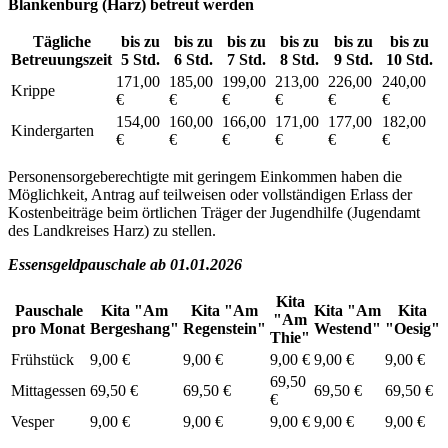
Blankenburg (Harz) betreut werden
Tägliche
bis zu
bis zu
bis zu
bis zu
bis zu
bis zu
Betreuungszeit
5 Std.
6 Std.
7 Std.
8 Std.
9 Std.
10 Std.
171,00
185,00
199,00
213,00
226,00
240,00
Krippe
€
€
€
€
€
€
154,00
160,00
166,00
171,00
177,00
182,00
Kindergarten
€
€
€
€
€
€
Personensorgeberechtigte mit geringem Einkommen haben die
Möglichkeit, Antrag auf teilweisen oder vollständigen Erlass der
Kostenbeiträge beim örtlichen Träger der Jugendhilfe (Jugendamt
des Landkreises Harz) zu stellen.
Essensgeldpauschale ab 01.01.2026
Kita
Pauschale
Kita "Am
Kita "Am
Kita "Am
Kita
"Am
pro Monat
Bergeshang"
Regenstein"
Westend"
"Oesig"
Thie"
Frühstück
9,00 €
9,00 €
9,00 €
9,00 €
9,00 €
69,50
Mittagessen
69,50 €
69,50 €
69,50 €
69,50 €
€
Vesper
9,00 €
9,00 €
9,00 €
9,00 €
9,00 €