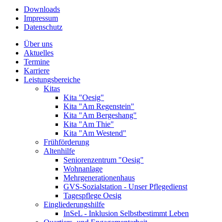
Downloads
Impressum
Datenschutz
Über uns
Aktuelles
Termine
Karriere
Leistungsbereiche
Kitas
Kita "Oesig"
Kita "Am Regenstein"
Kita "Am Bergeshang"
Kita "Am Thie"
Kita "Am Westend"
Frühförderung
Altenhilfe
Seniorenzentrum "Oesig"
Wohnanlage
Mehrgenerationenhaus
GVS-Sozialstation - Unser Pflegedienst
Tagespflege Oesig
Eingliederungshilfe
InSeL - Inklusion Selbstbestimmt Leben