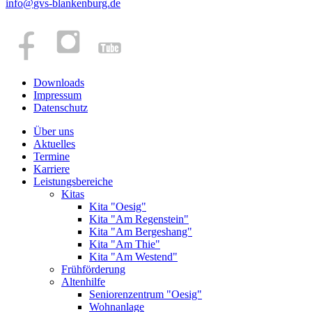
info
@
gvs-blankenburg.de
Downloads
Impressum
Datenschutz
Über uns
Aktuelles
Termine
Karriere
Leistungsbereiche
Kitas
Kita "Oesig"
Kita "Am Regenstein"
Kita "Am Bergeshang"
Kita "Am Thie"
Kita "Am Westend"
Frühförderung
Altenhilfe
Seniorenzentrum "Oesig"
Wohnanlage