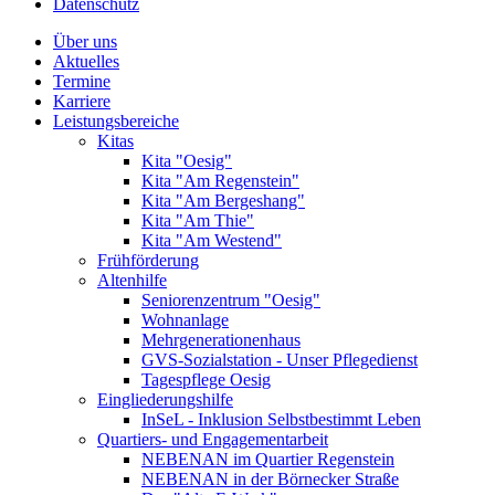
Datenschutz
Über uns
Aktuelles
Termine
Karriere
Leistungsbereiche
Kitas
Kita "Oesig"
Kita "Am Regenstein"
Kita "Am Bergeshang"
Kita "Am Thie"
Kita "Am Westend"
Frühförderung
Altenhilfe
Seniorenzentrum "Oesig"
Wohnanlage
Mehrgenerationenhaus
GVS-Sozialstation - Unser Pflegedienst
Tagespflege Oesig
Eingliederungshilfe
InSeL - Inklusion Selbstbestimmt Leben
Quartiers- und Engagementarbeit
NEBENAN im Quartier Regenstein
NEBENAN in der Börnecker Straße