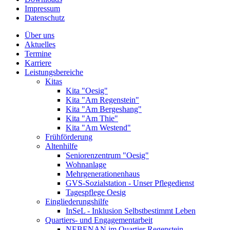
Impressum
Datenschutz
Über uns
Aktuelles
Termine
Karriere
Leistungsbereiche
Kitas
Kita "Oesig"
Kita "Am Regenstein"
Kita "Am Bergeshang"
Kita "Am Thie"
Kita "Am Westend"
Frühförderung
Altenhilfe
Seniorenzentrum "Oesig"
Wohnanlage
Mehrgenerationenhaus
GVS-Sozialstation - Unser Pflegedienst
Tagespflege Oesig
Eingliederungshilfe
InSeL - Inklusion Selbstbestimmt Leben
Quartiers- und Engagementarbeit
NEBENAN im Quartier Regenstein