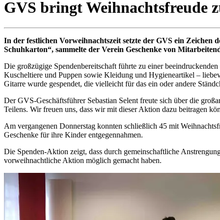
GVS bringt Weihnachtsfreude zu
In der festlichen Vorweihnachtszeit setzte der GVS ein Zeichen
Schuhkarton“, sammelte der Verein Geschenke von Mitarbeitend
Die großzügige Spendenbereitschaft führte zu einer beeindruckenden 
Kuscheltiere und Puppen sowie Kleidung und Hygieneartikel – liebevo
Gitarre wurde gespendet, die vielleicht für das ein oder andere Ständ
Der GVS-Geschäftsführer Sebastian Selent freute sich über die großar
Teilens. Wir freuen uns, dass wir mit dieser Aktion dazu beitragen k
Am vergangenen Donnerstag konnten schließlich 45 mit Weihnachtsfreud
Geschenke für ihre Kinder entgegennahmen.
Die Spenden-Aktion zeigt, dass durch gemeinschaftliche Anstrengunge
vorweihnachtliche Aktion möglich gemacht haben.