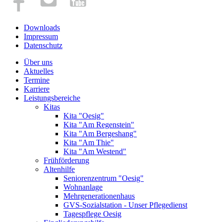
Downloads
Impressum
Datenschutz
Über uns
Aktuelles
Termine
Karriere
Leistungsbereiche
Kitas
Kita "Oesig"
Kita "Am Regenstein"
Kita "Am Bergeshang"
Kita "Am Thie"
Kita "Am Westend"
Frühförderung
Altenhilfe
Seniorenzentrum "Oesig"
Wohnanlage
Mehrgenerationenhaus
GVS-Sozialstation - Unser Pflegedienst
Tagespflege Oesig