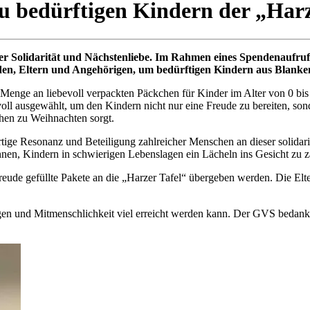
 bedürftigen Kindern der „Harz
 der Solidarität und Nächstenliebe. Im Rahmen eines Spendenaufru
en, Eltern und Angehörigen, um bedürftigen Kindern aus Blankenb
Menge an liebevoll verpackten Päckchen für Kinder im Alter von 0 bis
ll ausgewählt, um den Kindern nicht nur eine Freude zu bereiten, son
chen zu Weihnachten sorgt.
tige Resonanz und Beteiligung zahlreicher Menschen an dieser solidari
önnen, Kindern in schwierigen Lebenslagen ein Lächeln ins Gesicht zu z
e gefüllte Pakete an die „Harzer Tafel“ übergeben werden. Die Eltern f
n und Mitmenschlichkeit viel erreicht werden kann. Der GVS bedankt si