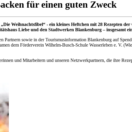
acken für einen guten Zweck
 „Die Weihnachtsfibel“ - ein kleines Heftchen mit 28 Rezepten d
itätshaus Liebe und den Stadtwerken Blankenburg – insgesamt ei
en Partnern sowie in der Tourismusinformation Blankenburg auf Spen
o kamen dem Förderverein Wilhelm-Busch-Schule Wasserleben e. V. (W
terinnen und Mitarbeitern und unseren Netzwerkpartnern, die ihre Reze