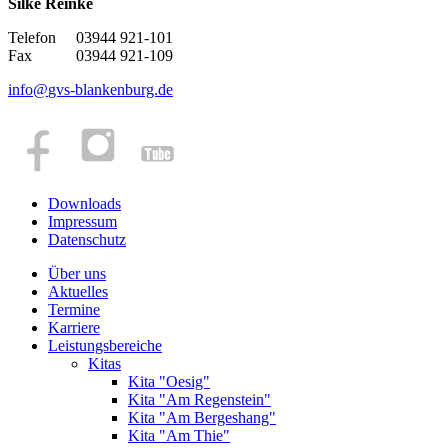
Silke Reinke
Telefon 03944 921-101
Fax 03944 921-109
info
@
gvs-blankenburg.de
Downloads
Impressum
Datenschutz
Über uns
Aktuelles
Termine
Karriere
Leistungsbereiche
Kitas
Kita "Oesig"
Kita "Am Regenstein"
Kita "Am Bergeshang"
Kita "Am Thie"