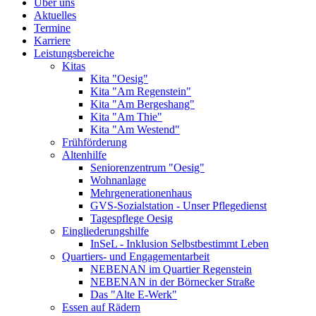
Über uns
Aktuelles
Termine
Karriere
Leistungsbereiche
Kitas
Kita "Oesig"
Kita "Am Regenstein"
Kita "Am Bergeshang"
Kita "Am Thie"
Kita "Am Westend"
Frühförderung
Altenhilfe
Seniorenzentrum "Oesig"
Wohnanlage
Mehrgenerationenhaus
GVS-Sozialstation - Unser Pflegedienst
Tagespflege Oesig
Eingliederungshilfe
InSeL - Inklusion Selbstbestimmt Leben
Quartiers- und Engagementarbeit
NEBENAN im Quartier Regenstein
NEBENAN in der Börnecker Straße
Das "Alte E-Werk"
Essen auf Rädern