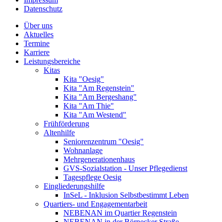
Datenschutz
Über uns
Aktuelles
Termine
Karriere
Leistungsbereiche
Kitas
Kita "Oesig"
Kita "Am Regenstein"
Kita "Am Bergeshang"
Kita "Am Thie"
Kita "Am Westend"
Frühförderung
Altenhilfe
Seniorenzentrum "Oesig"
Wohnanlage
Mehrgenerationenhaus
GVS-Sozialstation - Unser Pflegedienst
Tagespflege Oesig
Eingliederungshilfe
InSeL - Inklusion Selbstbestimmt Leben
Quartiers- und Engagementarbeit
NEBENAN im Quartier Regenstein
NEBENAN in der Börnecker Straße