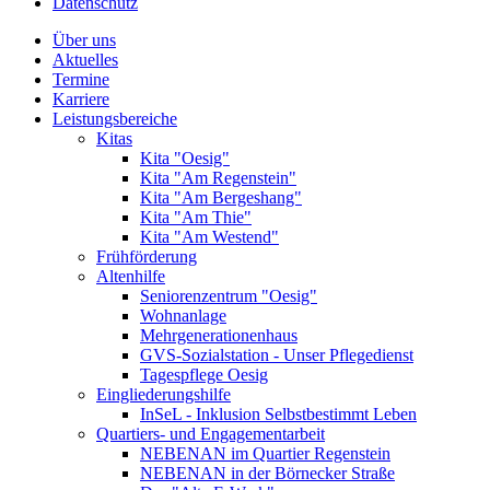
Datenschutz
Über uns
Aktuelles
Termine
Karriere
Leistungsbereiche
Kitas
Kita "Oesig"
Kita "Am Regenstein"
Kita "Am Bergeshang"
Kita "Am Thie"
Kita "Am Westend"
Frühförderung
Altenhilfe
Seniorenzentrum "Oesig"
Wohnanlage
Mehrgenerationenhaus
GVS-Sozialstation - Unser Pflegedienst
Tagespflege Oesig
Eingliederungshilfe
InSeL - Inklusion Selbstbestimmt Leben
Quartiers- und Engagementarbeit
NEBENAN im Quartier Regenstein
NEBENAN in der Börnecker Straße